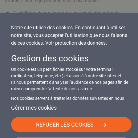
d’obtenir leurs équipements sans délai inutile.
Expédition chaque jour pour une réactivité optimale.
Prise en charge rapide dès la validation de la commande.
Notre site utilise des cookies. En continuant à utiliser
Livraison flexible en fonction des impératifs du client.
notre site, vous accepter l'utilisation que nous faisons
de ces cookies. Voir
protection des données
.
Gestion des cookies
Un cookie est un petit fichier stocké sur votre terminal
Demandez votre devis
(ordinateur, téléphone, etc.) et associé à notre site internet.
Ils nous permettent d'analyser l'audience de nos pages afin de
Besoin d’une solution sur-mesure ? Obtenez votre devis en
mieux comprendre l'attente de nos visiteurs.
quelques clics.
Nos cookies servent à traiter les données suivantes en nous
Parlez-nous de votre projet et recevez une estimation rapide.
basant sur votre consentement et/ou notre intérêt légitime :
Gérer mes cookies
contenus personnalisés, mesure de performance du contenu,
données d’audience, ...
REFUSER LES COOKIES
Discutons de votre projet