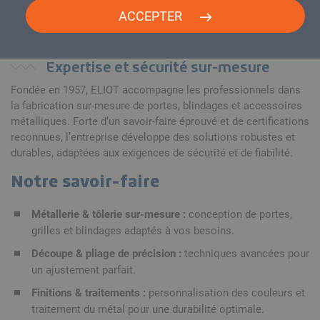
ACCEPTER
Expertise et sécurité sur-mesure
Fondée en 1957, ELIOT accompagne les professionnels dans
la fabrication sur-mesure de portes, blindages et accessoires
métalliques. Forte d’un savoir-faire éprouvé et de certifications
reconnues, l’entreprise développe des solutions robustes et
durables, adaptées aux exigences de sécurité et de fiabilité.
Notre savoir-faire
Métallerie & tôlerie sur-mesure :
conception de portes,
grilles et blindages adaptés à vos besoins.
Découpe & pliage de précision :
techniques avancées pour
un ajustement parfait.
Finitions & traitements :
personnalisation des couleurs et
traitement du métal pour une durabilité optimale.