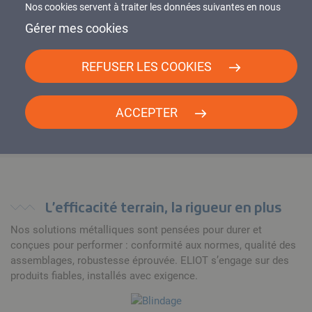
Nos cookies servent à traiter les données suivantes en nous
basant sur votre consentement et/ou notre intérêt légitime :
Gérer mes cookies
Réseau national de professionnels
contenus personnalisés, mesure de performance du contenu,
données d’audience, ...
REFUSER LES COOKIES
ACCEPTER
Livraison rapide
L’efficacité terrain, la rigueur en plus
Nos solutions métalliques sont pensées pour durer et
conçues pour performer : conformité aux normes, qualité des
assemblages, robustesse éprouvée. ELIOT s’engage sur des
produits fiables, installés avec exigence.