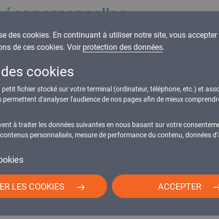
nées personnelles.
amment protégées par la loi n° 78-87 du 6 janvier 1978, la
ise des cookies. En continuant à utiliser notre site, vous accepter l
éenne du 24 octobre 1995.
ons de ces cookies. Voir
protection des données
.
 des cookies
al.fr, peuvent êtres recueillies : l'URL des liens par l'inte
'utilisateur, l'adresse de protocole Internet (IP) de l'utilisa
petit fichier stocké sur votre terminal (ordinateur, téléphone, etc.) et asso
us permettent d'analyser l'audience de nos pages afin de mieux comprendre
ormations personnelles relatives à l'utilisateur que pour 
t ces informations en toute connaissance de cause, notamme
vent à traiter les données suivantes en nous basant sur votre consentem
 : contenus personnalisés, mesure de performance du contenu, données d’a
site l’obligation ou non de fournir ces informations.
ookies
 et suivants de la loi 78-17 du 6 janvier 1978 relative à l
 de rectification et d’opposition aux données personnelle
ER LES COOKIES
ACCEPTER
titre d’identité avec signature du titulaire de la pièce, 