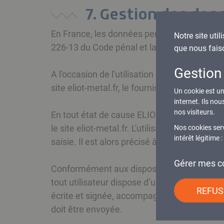
7. Gestion des don
En France, les données personnelles sont not
Notre site util
226-13 du Code pénal et la Directive Europ
que nous fais
Gestion
A l'occasion de l'utilisation du site eliot-met
site eliot-metal.fr, le fournisseur d'accès de l
Un cookie est un 
internet. Ils no
nos visiteurs.
En tout état de cause ELIOT collecte des inf
le site eliot-metal.fr. L'utilisateur fourni
Nos cookies ser
intérêt légitime
saisie. Il est alors précisé à l'utilisateur du 
Gérer mes c
Conformément aux dispositions des articles 38
tout utilisateur dispose d’un droit d’accès,
REFUS
écrite et signée, accompagnée d’une copie du 
doit être envoyée.