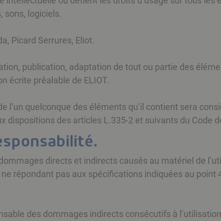
té intellectuelle ou détient les droits d’usage sur tous le
 sons, logiciels.
a, Picard Serrures, Eliot.
tion, publication, adaptation de tout ou partie des élémen
ion écrite préalable de ELIOT.
 de l’un quelconque des éléments qu’il contient sera con
dispositions des articles L.335-2 et suivants du Code de 
esponsabilité.
mmages directs et indirects causés au matériel de l’utilisa
iel ne répondant pas aux spécifications indiquées au point 4
able des dommages indirects consécutifs à l’utilisation d