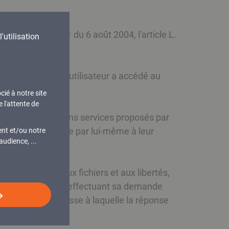
 loi n° 2004-801 du 6 août 2004, l'article L.
'utilisation
rmédiaire desquels l'utilisateur a accédé au
teur.
cié à notre site
 l'attente de
le besoin de certains services proposés par
nt lorsqu'il procède par lui-même à leur
ent et/ou notre
udience, ...
’informatique, aux fichiers et aux libertés,
s le concernant, en effectuant sa demande
en précisant l’adresse à laquelle la réponse