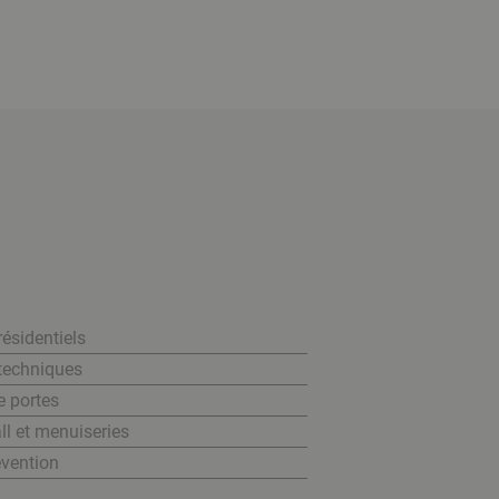
résidentiels
 techniques
e portes
ll et menuiseries
évention