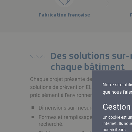
Fabrication française
Des solutions sur
chaque bâtiment
Chaque projet présente des contraintes prop
Notre site util
solutions de prévention ELIOT sont configu
que nous fais
précisément à l’environnement et aux usag
Gestion
Dimensions sur-mesure, adaptées aux o
Formes et remplissages au choix, selon 
Un cookie est un 
recherché.
internet. Ils no
nos visiteurs.