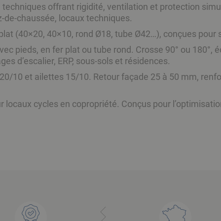
u techniques offrant rigidité, ventilation et protection sim
ez-de-chaussée, locaux techniques.
 plat (40×20, 40×10, rond Ø18, tube Ø42…), conçues pour s
 pieds, en fer plat ou tube rond. Crosse 90° ou 180°, éc
ages d’escalier, ERP, sous-sols et résidences.
e 20/10 et ailettes 15/10. Retour façade 25 à 50 mm, ren
locaux cycles en copropriété. Conçus pour l’optimisation