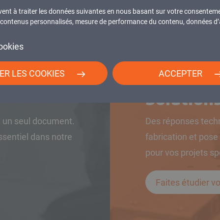
égration cohérente.
vent à traiter les données suivantes en nous basant sur votre consentem
me en neuf.
 : contenus personnalisés, mesure de performance du contenu, données d’a
u site.
ookies
ER LES COOKIES
ACCEPTER
Solution
n un seul document.
Des réponses techn
essentiel dans notre
fabrication et pos
pour vos projets sp
Faites étudier vo