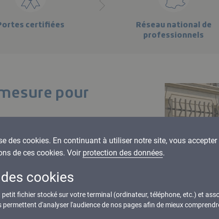
Portes certifiées
Réseau national de
professionnels
-mesure pour
res. Les grilles et
ise des cookies. En continuant à utiliser notre site, vous accepter l
rées pour s’adapter
ons de ces cookies. Voir
protection des données
.
es du bâtiment.
 des cookies
uvertures existantes.
le niveau de protection
petit fichier stocké sur votre terminal (ordinateur, téléphone, etc.) et asso
us permettent d'analyser l'audience de nos pages afin de mieux comprendre