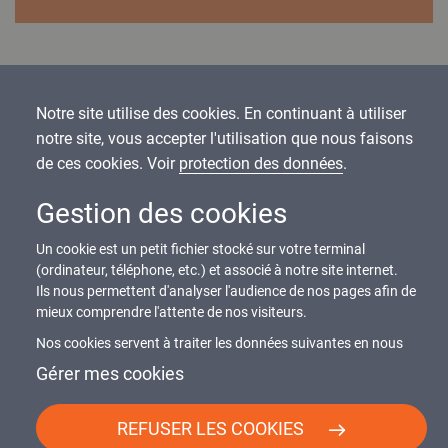
Fabrication locale & délais maîtrisés
Notre site utilise des cookies. En continuant à utiliser
Fabriquées dans nos ateliers franciliens, les portes de hall
notre site, vous accepter l'utilisation que nous faisons
profitent :
de ces cookies. Voir
protection des données
.
d’une production réactive,
Gestion des cookies
d’une logistique courte sur la région parisienne,
Un cookie est un petit fichier stocké sur votre terminal
d’un contrôle qualité continu,
(ordinateur, téléphone, etc.) et associé à notre site internet.
d’une préparation atelier limitant les reprises sur site.
Ils nous permettent d'analyser l'audience de nos pages afin de
mieux comprendre l'attente de nos visiteurs.
Une approche adaptée aux chantiers en immeuble occupé, où
Nos cookies servent à traiter les données suivantes en nous
les délais d’intervention et la coordination sont déterminants.
basant sur votre consentement et/ou notre intérêt légitime :
Gérer mes cookies
contenus personnalisés, mesure de performance du contenu,
données d’audience, ...
REFUSER LES COOKIES