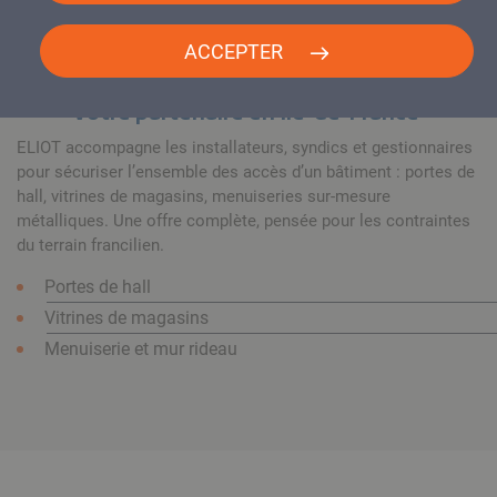
ACCEPTER
Votre partenaire en Île-de-France
ELIOT accompagne les installateurs, syndics et gestionnaires
pour sécuriser l’ensemble des accès d’un bâtiment : portes de
hall, vitrines de magasins, menuiseries sur-mesure
métalliques. Une offre complète, pensée pour les contraintes
du terrain francilien.
Portes de hall
Vitrines de magasins
Menuiserie et mur rideau